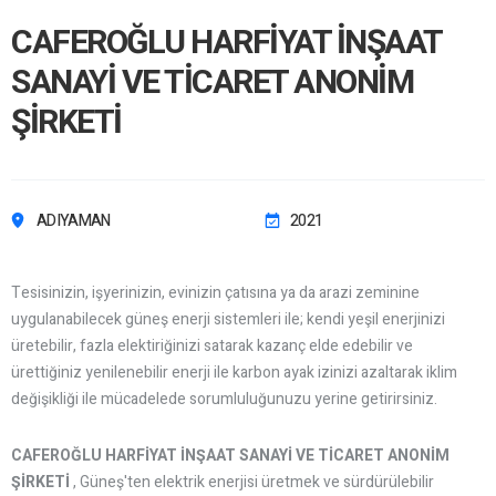
CAFEROĞLU HARFİYAT İNŞAAT
EPC
SANAYİ VE TİCARET ANONİM
ÜRÜN SATIŞ
ŞİRKETİ
ELEKTRIK SATIŞ
ADIYAMAN
2021
PROJELER
TÜM PROJELER
Tesisinizin, işyerinizin, evinizin çatısına ya da arazi zeminine
uygulanabilecek güneş enerji sistemleri ile; kendi yeşil enerjinizi
üretebilir, fazla elektiriğinizi satarak kazanç elde edebilir ve
ARAZİ TİPİ
ürettiğiniz yenilenebilir enerji ile karbon ayak izinizi azaltarak iklim
değişikliği ile mücadelede sorumluluğunuzu yerine getirirsiniz.
ÇATI TİPİ
CAFEROĞLU HARFİYAT İNŞAAT SANAYİ VE TİCARET ANONİM
EVSEL
ŞİRKETİ
, Güneş'ten elektrik enerjisi üretmek ve sürdürülebilir