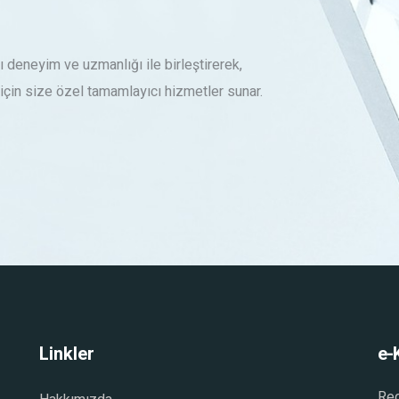
ı deneyim ve uzmanlığı ile birleştirerek,
ız için size özel tamamlayıcı hizmetler sunar.
Linkler
e-
Reg