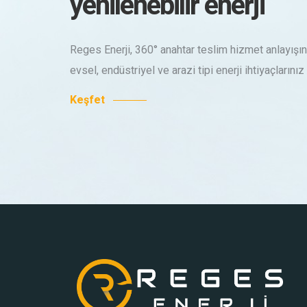
yenilenebilir enerji
Reges Enerji, 360° anahtar teslim hizmet anlayışın
evsel, endüstriyel ve arazi tipi enerji ihtiyaçların
Keşfet