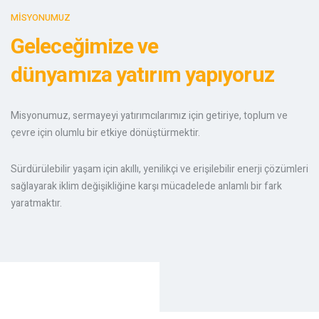
MİSYONUMUZ
EPC
Geleceğimize ve
ÜRÜN SATIŞ
dünyamıza yatırım yapıyoruz
ELEKTRIK SATIŞ
Misyonumuz, sermayeyi yatırımcılarımız için getiriye, toplum ve
çevre için olumlu bir etkiye dönüştürmektir.
PROJELER
Sürdürülebilir yaşam için akıllı, yenilikçi ve erişilebilir enerji çözümleri
sağlayarak iklim değişikliğine karşı mücadelede anlamlı bir fark
TÜM PROJELER
yaratmaktır.
ARAZİ TİPİ
ÇATI TİPİ
EVSEL