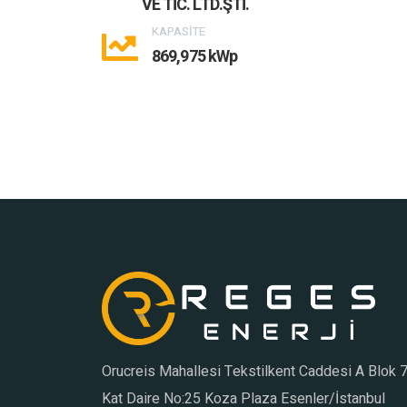
VE TİC. LTD.ŞTİ.
KAPASİTE
869,975 kWp
Orucreis Mahallesi Tekstilkent Caddesi A Blok 7
Kat Daire No:25 Koza Plaza Esenler/İstanbul