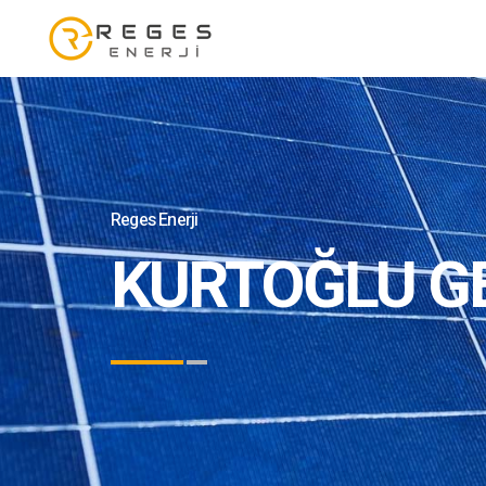
Reges Enerji
KURTOĞLU G