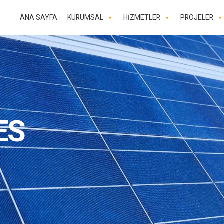
ANA SAYFA
KURUMSAL
HİZMETLER
PROJELER
ES