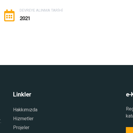
DEVREYE ALINMA TARİHİ
2021
Linkler
e-
Reg
Hakkımızda
kat
Hizmetler
.
Projeler