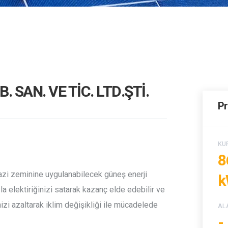
SAN. VE TİC. LTD.ŞTİ.
Pr
KU
8
 arazi zeminine uygulanabilecek güneş enerji
k
azla elektiriğinizi satarak kazanç elde edebilir ve
inizi azaltarak iklim değişikliği ile mücadelede
AL
-