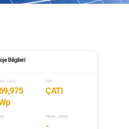
oje Bilgileri
RULU GÜÇ
TİPİ
69,975
ÇATI
Wp
AN
PANEL SAYISI
-