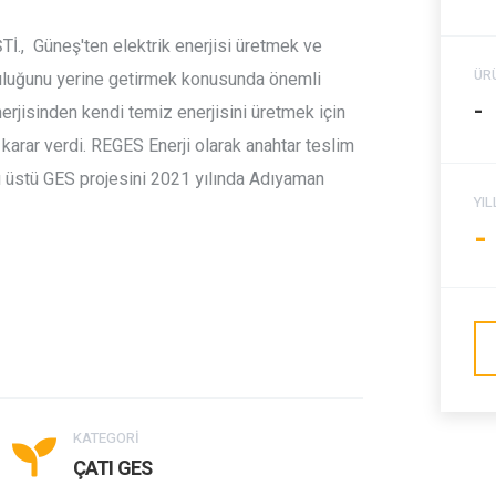
 Güneş'ten elektrik enerjisi üretmek ve
ÜR
mluluğunu yerine getirmek konusunda önemli
-
nerjisinden kendi temiz enerjisini üretmek için
 karar verdi. REGES Enerji olarak anahtar teslim
tı üstü GES projesini 2021 yılında Adıyaman
YI
-
KATEGORİ
ÇATI GES