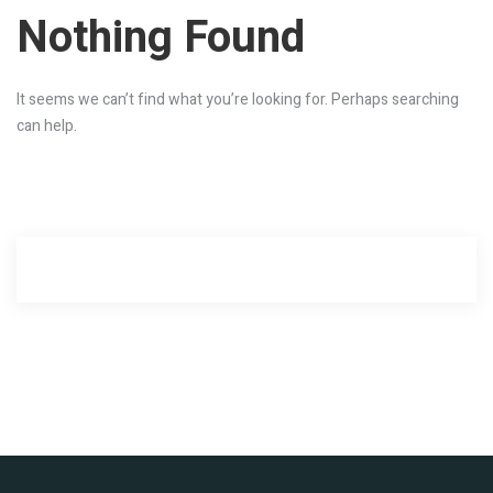
Nothing
Found
EPC
ÜRÜN SATIŞ
It seems we can’t find what you’re looking for. Perhaps searching
can help.
ELEKTRIK SATIŞ
PROJELER
TÜM PROJELER
ARAZİ TİPİ
ÇATI TİPİ
EVSEL